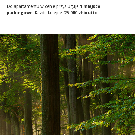
Do apartamentu w cenie przysługuje
1 miejsce
parkingowe
.
Każde kolejne:
25 000 zł brutto
.