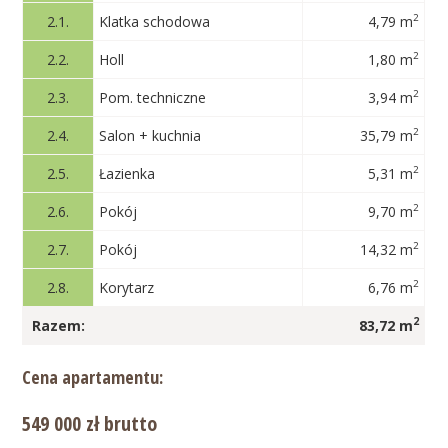
2
2.1.
Klatka schodowa
4,79 m
2
2.2.
Holl
1,80 m
2
2.3.
Pom. techniczne
3,94 m
2
2.4.
Salon + kuchnia
35,79 m
2
2.5.
Łazienka
5,31 m
2
2.6.
Pokój
9,70 m
2
2.7.
Pokój
14,32 m
2
2.8.
Korytarz
6,76 m
2
Razem:
83,72 m
Cena apartamentu:
549 000 zł brutto