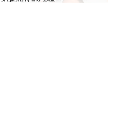
że zgadzasz się na ich użycie.
Grzegorz
Dyrektor ds. sprzedaży