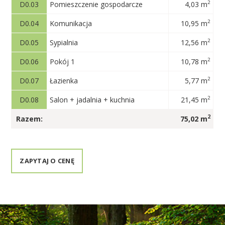
2
D0.03
Pomieszczenie gospodarcze
4,03 m
2
D0.04
Komunikacja
10,95 m
2
D0.05
Sypialnia
12,56 m
2
D0.06
Pokój 1
10,78 m
2
D0.07
Łazienka
5,77 m
2
D0.08
Salon + jadalnia + kuchnia
21,45 m
2
Razem:
75,02 m
ZAPYTAJ O CENĘ